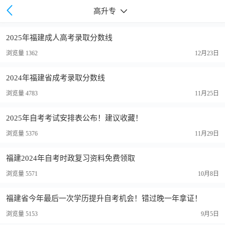
高升专
继续下拉刷新
2025年福建成人高考录取分数线
浏览量 1362
12月23日
2024年福建省成考录取分数线
浏览量 4783
11月25日
2025年自考考试安排表公布！建议收藏！
浏览量 5376
11月29日
福建2024年自考时政复习资料免费领取
浏览量 5571
10月8日
福建省今年最后一次学历提升自考机会！错过晚一年拿证！
浏览量 5153
9月5日